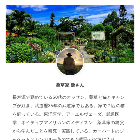
薬草家 源さん
長寿源で勤めている50代のオッサン。薬草と猫とキャン
プが好き。武道歴35年の武道家でもある。家で７匹の猫
を飼っている。東洋医学、アーユルヴェーダ、武道医
学、ネイティブアメリカンのメディスン、薬草家の親父
から学んだことを研究・実践している。カーハートのジ
ャケットとカンガルー革でできた帽子がお気に入り。