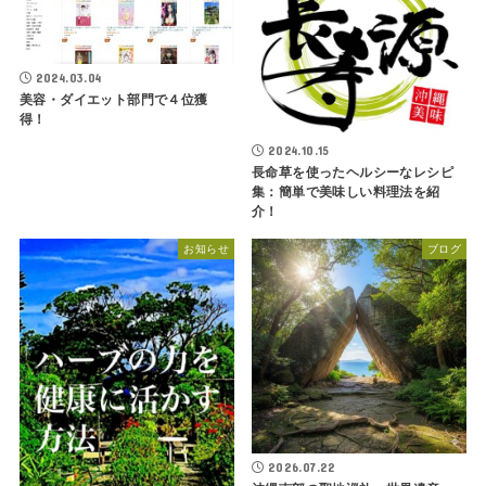
2024.03.04
美容・ダイエット部門で４位獲
得！
2024.10.15
長命草を使ったヘルシーなレシピ
集：簡単で美味しい料理法を紹
介！
お知らせ
ブログ
2026.07.22