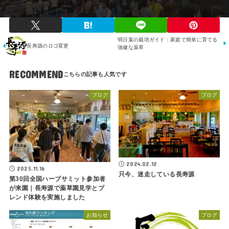
明日葉の栽培ガイド：家庭で簡単に育てる
長寿源のロゴ変更
強健な薬草
RECOMMEND
ブログ
ブログ
2024.02.12
2025.11.16
只今、迷走している長寿源
第30回全国ハーブサミット参加者
が来園｜長寿源で薬草園見学とブ
レンド体験を実施しました
お知らせ
ブログ