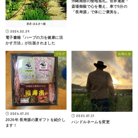
沖縄南部の聖地巡礼。世界遺産・
斎場御嶽で心を整え、車で5分の
「長寿源」で体にご褒美を。
2024.02.29
電子書籍「ハーブの力を健康に活
かす方法」が出版されました
ブログ
お知らせ
2026.07.25
2025.07.31
2026年 長寿源の夏ギフトを紹介し
ハンドルネームを変更
ます！