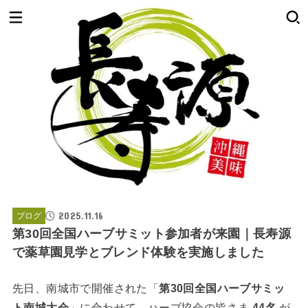
2025.11.16
ブログ
第30回全国ハーブサミット参加者が来園｜長寿源
で薬草園見学とブレンド体験を実施しました
先日、南城市で開催された「
第30回全国ハーブサミッ
ト南城大会
」に合わせて、ハーブ協会の皆さま
44名
が