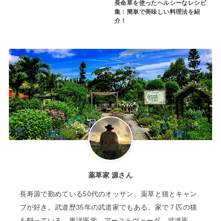
長命草を使ったヘルシーなレシピ
集：簡単で美味しい料理法を紹
介！
薬草家 源さん
長寿源で勤めている50代のオッサン。薬草と猫とキャン
プが好き。武道歴35年の武道家でもある。家で７匹の猫
を飼っている。東洋医学、アーユルヴェーダ、武道医