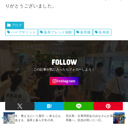
りがとうございました。
ブログ
ハーブサミット
薬草ブレンド体験
薬草園
長寿源
FOLLOW
冬、整えるという贅沢 ― 体も心も
宮古島・古希同窓会のみなさんが薬
温まる、薬草と暮らす冬の本。
草園へ。笑顔が咲いた一日。