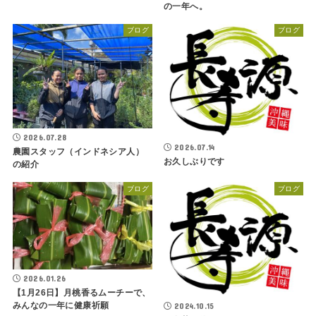
の一年へ。
ブログ
ブログ
2026.07.28
2026.07.14
農園スタッフ（インドネシア人）
お久しぶりです
の紹介
ブログ
ブログ
2026.01.26
【1月26日】月桃香るムーチーで、
みんなの一年に健康祈願
2024.10.15