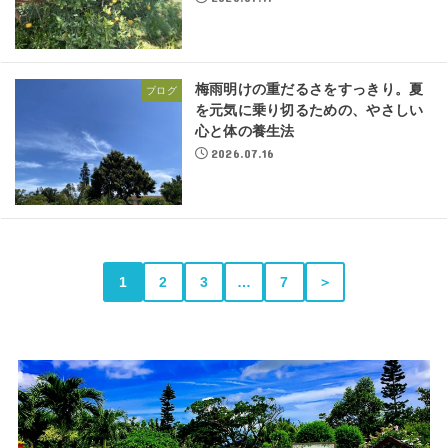
梅雨明けの重だるさをすっきり。夏
ブログ
を元気に乗り切るための、やさしい
心と体の養生法
2026.07.16
1
2
3
…
7
＞