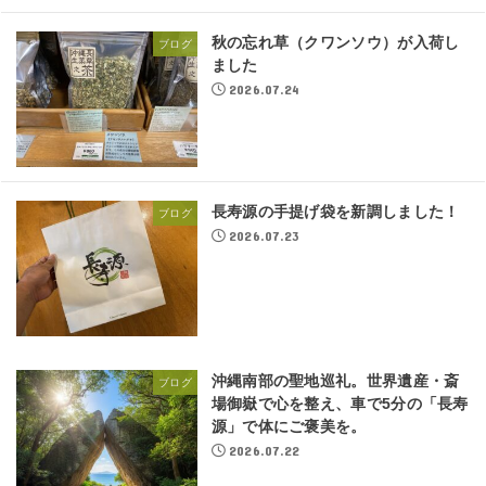
秋の忘れ草（クワンソウ）が入荷し
ブログ
ました
2026.07.24
長寿源の手提げ袋を新調しました！
ブログ
2026.07.23
沖縄南部の聖地巡礼。世界遺産・斎
ブログ
場御嶽で心を整え、車で5分の「長寿
源」で体にご褒美を。
2026.07.22