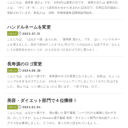
こんにちは、薬草家 源さん です。 8月9日は薬草の日です。 薬草の日とは 薬草の日
とは、「やく（8・9）」という語呂合わせから生まれた記念日で、日本記念日協会に
登録されています。発起人は、当時、沖縄保健食品開発協同組合...
ハンドルネームを変更
2025.07.31
お知らせ
こんにちは、「はるさー源」あらため、「薬草家 源さん」です。 はい、ハンドルネー
ムを変えました。自分で自分のことを”さん”付けでいうのはおかしな話ですが、なんと
いうか語呂合わせというか、ひらがなをつけるだけで少し柔らかく...
長寿源のロゴ変更
2024.08.30
お知らせ
こんにちは、はるさ〜源です。 長寿源のロゴが変更となりました。 以前は、ちょっと
シンプルすぎるロゴでしたが、それをバージョンアップしましてハイカラに仕上げま
した。 前よりは、いい感じになったと思います。 一応ですね、ロゴ...
美容・ダイエット部門で４位獲得！
2024.03.04
お知らせ
こんにちは、はるさ〜源です。 僕が書いた電子書籍「ハーブの力を健康に活かす方
法」のことですが、なんとAmazon電子書籍 美容・ダイエット部門の売れ筋ランキン
グで４位を獲得しました。 どうやら、多くの方に読まれているよう...