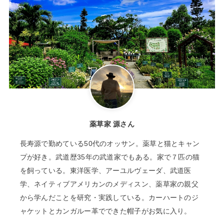
薬草家 源さん
長寿源で勤めている50代のオッサン。薬草と猫とキャン
プが好き。武道歴35年の武道家でもある。家で７匹の猫
を飼っている。東洋医学、アーユルヴェーダ、武道医
学、ネイティブアメリカンのメディスン、薬草家の親父
から学んだことを研究・実践している。カーハートのジ
ャケットとカンガルー革でできた帽子がお気に入り。