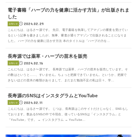
電子書籍「ハーブの力を健康に活かす方法」が出版されま
した
2024.02.29
お知らせ
こんにちは、はるさ〜源です。 先日、電子書籍を執筆してアマゾンの審査を受けてい
るという記事を書きましたが、無事、審査が通りアマゾンで出版されることになりま
した。 ハーブの力を健康に活かす方法 本のタイトルは「ハーブの力を...
長寿源では薬草・ハーブの苗木を販売
2024.02.16
お知らせ
こんにちは、はるさ〜源です。 長寿源では薬草、ハーブの苗木を販売しています。そ
の数はというと……、すいません。ちょっと把握できていません。というか、把握で
きないほどの苗木の種類がありまして、まだまだ勉強不足の私は日々、学...
長寿源のSNSはインスタグラムとYouTube
2024.02.11
お知らせ
こんにちは、はるさ〜源です。 じつは、長寿源はこのサイトだけじゃなく、SNSもし
ております。数あるSNSの中で今現在、使っているSNSは「インスタグラム」と
「YouTube」です。 → インスタグラム → YouTube...