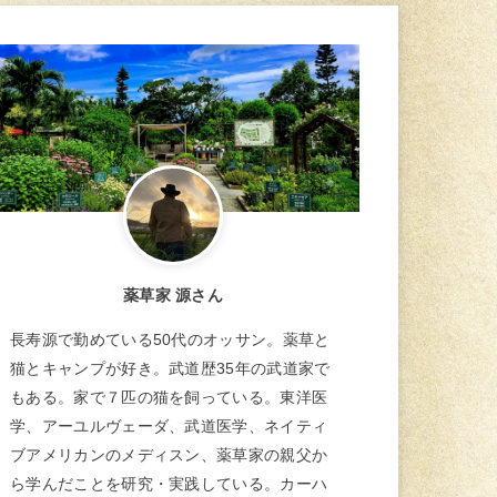
薬草家 源さん
長寿源で勤めている50代のオッサン。薬草と
猫とキャンプが好き。武道歴35年の武道家で
もある。家で７匹の猫を飼っている。東洋医
学、アーユルヴェーダ、武道医学、ネイティ
ブアメリカンのメディスン、薬草家の親父か
ら学んだことを研究・実践している。カーハ