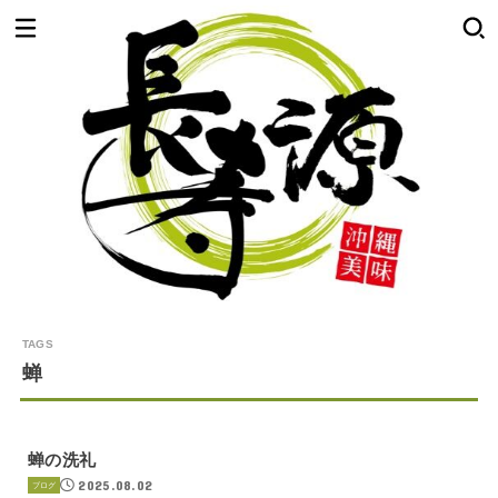
蝉
蝉の洗礼
2025.08.02
ブログ