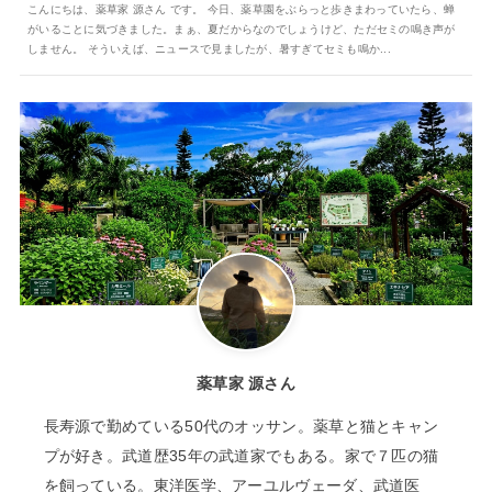
こんにちは、薬草家 源さん です。 今日、薬草園をぶらっと歩きまわっていたら、蝉
がいることに気づきました。まぁ、夏だからなのでしょうけど、ただセミの鳴き声が
しません。 そういえば、ニュースで見ましたが、暑すぎてセミも鳴か...
薬草家 源さん
長寿源で勤めている50代のオッサン。薬草と猫とキャン
プが好き。武道歴35年の武道家でもある。家で７匹の猫
を飼っている。東洋医学、アーユルヴェーダ、武道医