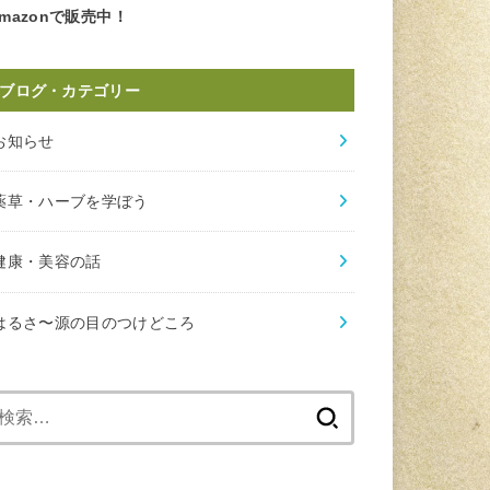
mazonで販売中！
ブログ・カテゴリー
お知らせ
薬草・ハーブを学ぼう
健康・美容の話
はるさ〜源の目のつけどころ
検
索: