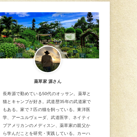
薬草家 源さん
長寿源で勤めている50代のオッサン。薬草と
猫とキャンプが好き。武道歴35年の武道家で
もある。家で７匹の猫を飼っている。東洋医
学、アーユルヴェーダ、武道医学、ネイティ
ブアメリカンのメディスン、薬草家の親父か
ら学んだことを研究・実践している。カーハ